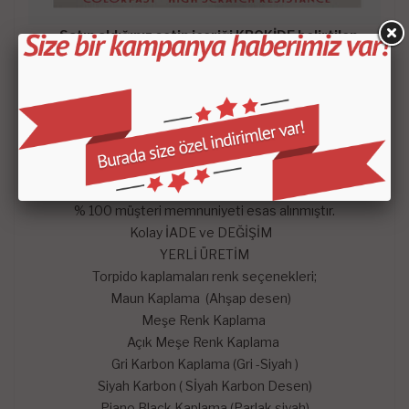
- Satın aldığınız setin içeriği KROKİDE belirtilen
parçalardan oluşmaktadır.
-
Mars Cockpit Design
garantisini taşımaktadır.
Hangi satış pazarında olursa olsun çekinmeden dilediğiniz
sorularını mağazaya soru sor kısmından sorularınızı
sorabilirsiniz. En kısa zaman da konusunda uzman
arkadaşlarımız tarafından memnuniyetle yanıtlayıp sizlere
yardımcı olmaya çalışacaktır.
% 100 müşteri memnuniyeti esas alınmıştır.
Kolay İADE ve DEĞİŞİM
YERLİ ÜRETİM
Torpido kaplamaları renk seçenekleri;
Maun Kaplama (Ahşap desen)
Meşe Renk Kaplama
Açık Meşe Renk Kaplama
Gri Karbon Kaplama (Gri -Siyah )
Siyah Karbon ( Sİyah Karbon Desen)
Piano Black Kaplama (Parlak siyah)