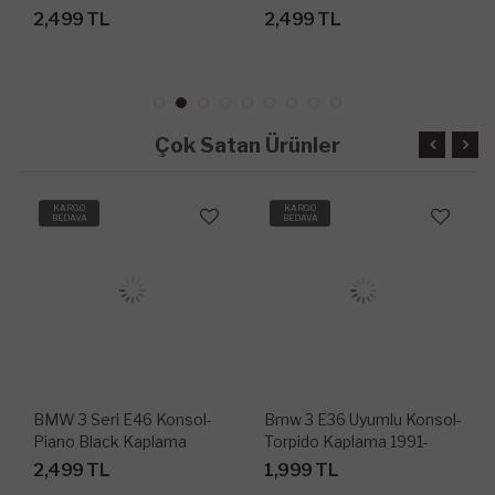
-1995 10 Parça
Parça
1999 20 
99 TL
2,499 TL
1,999 T
Çok Satan Ürünler
KARGO
KARGO
BEDAVA
BEDAVA
BMW 3 Seri E46 Konsol-
Bmw 3 E36 Uyumlu Konsol-
B
Piano Black Kaplama
Torpido Kaplama 1991-
K
1998-2004
1998 20 Parça
1
2,499 TL
1,999 TL
2