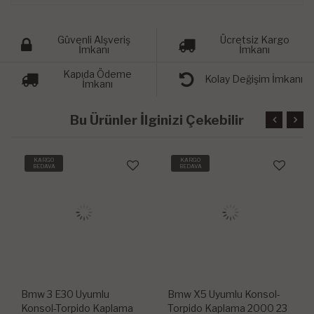
Güvenli Alşveriş
Ücretsiz Kargo
İmkanı
İmkanı
Kapıda Ödeme
Kolay Değişim İmkanı
İmkanı
Bu Ürünler İlginizi Çekebilir
RGO
KARGO
KARGO
DAVA
BEDAVA
BEDAVA
3 E30 Uyumlu
Bmw X5 Uyumlu Konsol-
Bmw Z3 U
ol-Torpido Kaplama
Torpido Kaplama 2000 23
Torpido 