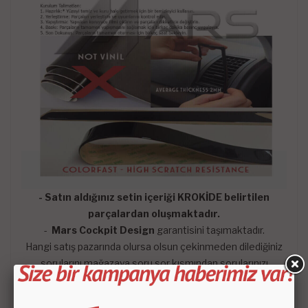
- Satın aldığınız setin içeriği KROKİDE belirtilen
parçalardan oluşmaktadır.
-
Mars Cockpit Design
garantisini taşımaktadır.
Hangi satış pazarında olursa olsun çekinmeden dilediğiniz
sorularını mağazaya soru sor kısmından sorularınızı
sorabilirsiniz. En kısa zaman da konusunda uzman
arkadaşlarımız tarafından memnuniyetle yanıtlayıp sizlere