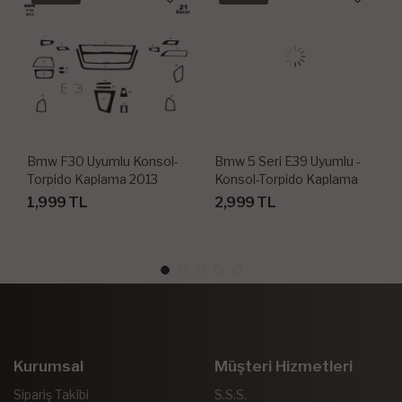
Bmw F30 Uyumlu Konsol-
Bmw 5 Seri E39 Uyumlu -
Torpido Kaplama 2013
Konsol-Torpido Kaplama
Üzeri 21 Parça
1995 29 Parça
1,999 TL
2,999 TL
Kurumsal
Müşteri Hizmetleri
Sipariş Takibi
S.S.S.