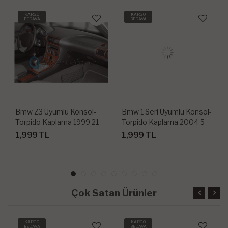
KARGO
KARGO
BEDAVA
BEDAVA
Bmw Z3 Uyumlu Konsol-
Bmw 1 Seri Uyumlu Konsol-
Torpido Kaplama 1999 21
Torpido Kaplama 2004 5
Parça
Parça
1,999 TL
1,999 TL
Çok Satan Ürünler
KARGO
KARGO
BEDAVA
BEDAVA