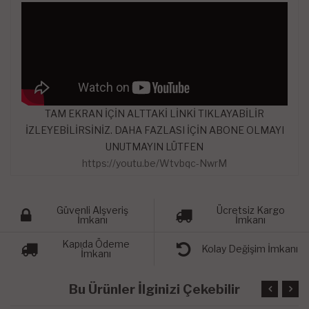
TAM EKRAN İÇİN ALTTAKİ LİNKİ TIKLAYABİLİR
İZLEYEBİLİRSİNİZ. DAHA FAZLASI İÇİN ABONE OLMAYI
UNUTMAYIN LÜTFEN
https://youtu.be/Wtvbqc-NwrM
Güvenli Alşveriş
Ücretsiz Kargo
İmkanı
İmkanı
Kapıda Ödeme
Kolay Değişim İmkanı
İmkanı
Bu Ürünler İlginizi Çekebilir