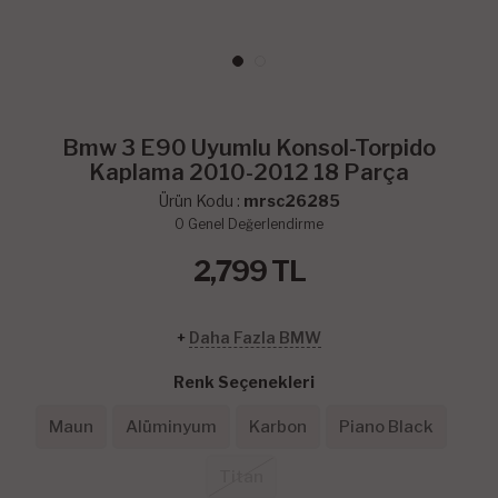
Bmw 3 E90 Uyumlu Konsol-Torpido
Kaplama 2010-2012 18 Parça
Ürün Kodu :
mrsc26285
0
Genel Değerlendirme
2,799
TL
+
Daha Fazla BMW
Renk Seçenekleri
Maun
Alüminyum
Karbon
Piano Black
Titan