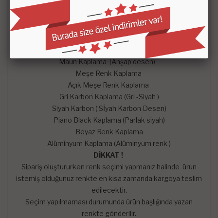
yardımcı olmaya çalışacaktır.
% 100 müşteri memnuniyeti esas alınmıştır.
Kolay İADE ve DEĞİŞİM
YERLİ ÜRETİM
Torpido kaplamaları renk seçenekleri;
Maun Kaplama (Ahşap desen)
Meşe Renk Kaplama
Açık Meşe Renk Kaplama
Gri Karbon Kaplama (Gri -Siyah )
Siyah Karbon ( Sİyah Karbon Desen)
Piano Black Kaplama (Parlak siyah)
Beyaz Renk Kaplama
Alüminyum Kaplama (Alüminyum renk )
DİKKAT !
Sipariş oluştururken renk seçimi yapmanız halinde ürün
istemiş olduğunuz renkte en kısa zamanda kargoya teslim
edilecektir.
Seçim yapılmaması durumunda ürün başlığında yazan
renkte gönderilir.