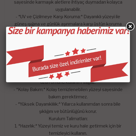
sayesinde karmaşık aletlere ihtiyaç duymadan kolayca
uygulanabilir.
- *UV ve Çizilmeye Karşı Koruma:* Dayanıklı yüzeyi ile
güneş ışığına ve günlük aşınmalara karşı üstün koruma
sağlar.
- *Lüks ve Şık Tasarım:* Aracınızın iç kısmına anında lüks bir
dokunuş katar ve estetik görünümü artırır.
Faydalar:
Estetik İyileştirme:* Aracınıza kişiselleştirilmiş ve zarif bir
görünüm kazandırır.
- *Koruma:* Orijinal gösterge paneli yüzeyini koruyarak
uzun ömürlü kullanım sağlar.
- *Kolay Bakım:* Kolay temizlenebilen yüzeyi sayesinde
bakım gerektirmez.
- *Yüksek Dayanıklılık:* Yıllarca kullanımdan sonra bile
şıklığını ve bütünlüğünü korur.
Kurulum Talimatları:
1. *Hazırlık:* Yüzeyi temiz ve kuru hale getirmek için bir
temizleyici kullanın.