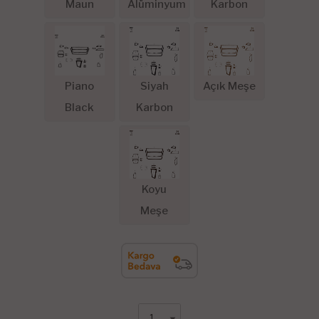
Maun
Alüminyum
Karbon
Piano
Siyah
Açık Meşe
Black
Karbon
Koyu
Meşe