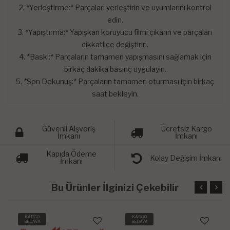
2. *Yerleştirme:* Parçaları yerleştirin ve uyumlarını kontrol
edin.
3. *Yapıştırma:* Yapışkan koruyucu filmi çıkarın ve parçaları
dikkatlice değiştirin.
4. *Baskı:* Parçaların tamamen yapışmasını sağlamak için
birkaç dakika basınç uygulayın.
5. *Son Dokunuş:* Parçaların tamamen oturması için birkaç
saat bekleyin.
Güvenli Alşveriş
Ücretsiz Kargo
İmkanı
İmkanı
Kapıda Ödeme
Kolay Değişim İmkanı
İmkanı
Bu Ürünler İlginizi Çekebilir
KARGO
KARGO
BEDAVA
BEDAVA