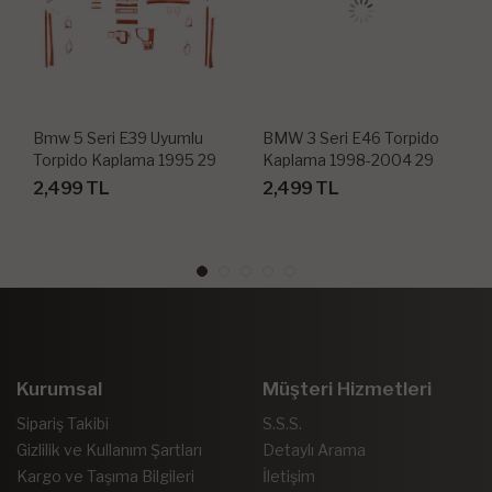
Bmw 5 Seri E39 Uyumlu
BMW 3 Seri E46 Torpido
Torpido Kaplama 1995 29
Kaplama 1998-2004 29
Parça
Parça
2,499 TL
2,499 TL
Kurumsal
Müşteri Hizmetleri
Sipariş Takibi
S.S.S.
Gizlilik ve Kullanım Şartları
Detaylı Arama
Kargo ve Taşıma Bilgileri
İletişim