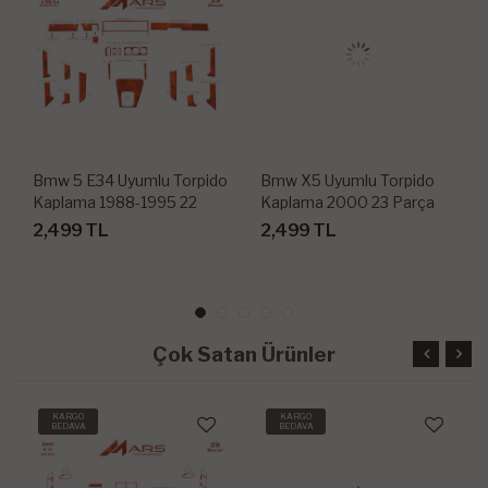
Bmw 5 E34 Uyumlu Torpido
Bmw X5 Uyumlu Torpido
Kaplama 1988-1995 22
Kaplama 2000 23 Parça
Parça
2,499 TL
2,499 TL
Çok Satan Ürünler
KARGO
KARGO
BEDAVA
BEDAVA