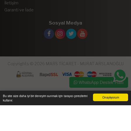
İletişim
Garanti ve İade
Sosyal Medya
Copyrights © 2026 MARS TİCARET - MURAT ARSLANOĞLU
WhatsApp Destek Hattı
Bu site size daha iyi bir deneyim sunmak için tarayıcı çerezlerini
Onaylıyorum
kullanır.
Ana Sayfa
Üye Girişi
Sepetim
Sipariş Takibi
İletişim