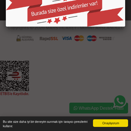
Copyrights © 2026 MARS TİCARET - MURAT ARSLANOĞLU
WhatsApp Destek Hattı
Bu site size daha iyi bir deneyim sunmak için tarayıcı çerezlerini
Onaylıyorum
kullanır.
Ana Sayfa
Üye Girişi
Sepetim
Sipariş Takibi
İletişim