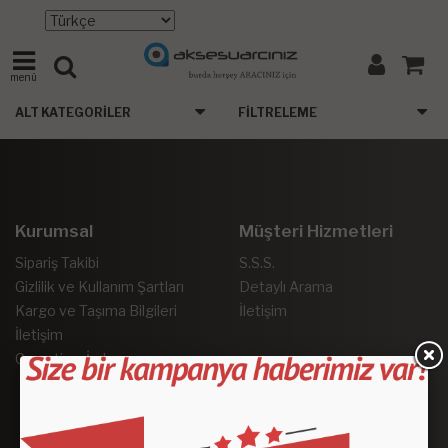
menü
ALT KATEGORILER
FILTRELEME
Kurumsal
Müşteri Hizmetleri
Sipariş Takibi
S.S.S.
Gizlilik ve Kullanım Şartları
Detaylı Arama
Kargo ve Taşıma Bilgileri
İletişim
İletişim
Garanti ve İade
Sosyal Medya