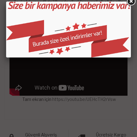
ile ( ıslak mendil değil) yada alkol (izopropil alkol) ile silip
kuruması bekliyoruz.
Yapıştıracağımız parçaları ön ve arka yüzeyini ısıtmamız
gerekir. Bu işlem yapışma performansını maksimum
seviyeye ulaştıracaktır.
Son olarak yumuşak bir bez ile üzerinden geçerek işlemi
sonlandırıyoruz.
Tam ekran için
https://youtu.be/UEHcTH2rVsw
Güvenli Alşveriş
Ücretsiz Kargo