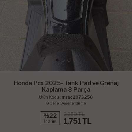
Honda Pcx 2025- Tank Pad ve Grenaj
Kaplama 8 Parça
Ürün Kodu :
mrsc2073250
0
Genel Değerlendirme
2,250 TL
%22
1,751
TL
İndirim