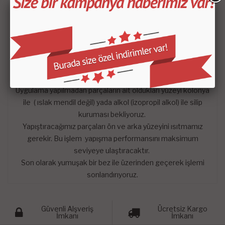
ORJİNAL GÖSTERGE PANEL YÜZEYİNİ KORUYARAK
UZUN ÖMÜRLÜ KULLANIM SAĞLAR.
KOLAY TEMZİLENİR YÜZEY SAYESİNDE BAKIM
GEREKTİRMEZ.
YILLARCA KULLANIMDAN SONRA BİLE ŞIKLIĞINI VE
BÜTÜNLÜĞÜNÜ KORUR.
Uygulama yapılmadan parçaların ait oldukları yüzeyi kolonya
ile ( ıslak mendil değil) yada alkol (izopropil alkol) ile silip
kuruması bekliyoruz.
Yapıştıracağımız parçaları ön ve arka yüzeyini ısıtmamız
gerekir. Bu işlem yapışma performansını maksimum
seviyeye ulaştıracaktır.
Son olarak yumuşak bir bez ile üzerinden geçerek işlemi
sonlandırıyoruz.
Güvenli Alşveriş
Ücretsiz Kargo
İmkanı
İmkanı