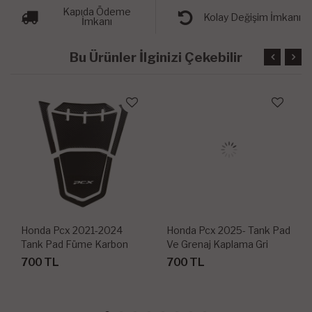
Kapıda Ödeme
Kolay Değişim İmkanı
İmkanı
Bu Ürünler İlginizi Çekebilir
Honda Pcx 2021-2024
Honda Pcx 2025- Tank Pad
Tank Pad Füme Karbon
Ve Grenaj Kaplama Gri
Karbon
700 TL
700 TL