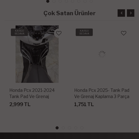
Çok Satan Ürünler
KARGO
KARGO
BEDAVA
BEDAVA
Honda Pcx 2021-2024
Honda Pcx 2025- Tank Pad
Tank Pad Ve Grenaj
Ve Grenaj Kaplama 3 Parça
Kaplama
2,999 TL
1,751 TL