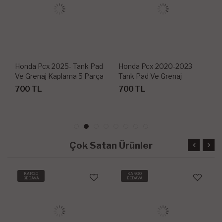
Honda Pcx 2025- Tank Pad
Honda Pcx 2020-2023
Ve Grenaj Kaplama 5 Parça
Tank Pad Ve Grenaj
Kaplama 6 Parça
700 TL
700 TL
Çok Satan Ürünler
KARGO
KARGO
BEDAVA
BEDAVA