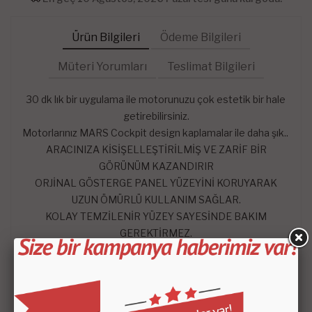
Ürün Bilgileri
Ödeme Bilgileri
Müteri Yorumları
Teslimat Bilgileri
30 dk lık bir uygulama ile motorunuzu çok estetik bir hale
getirebilirsiniz.
Motorlarınız MARS Cockpit design kaplamalar ile daha şık..
ARACINIZA KİSİŞELLEŞTİRİLMİŞ VE ZARİF BİR
GÖRÜNÜM KAZANDIRIR
ORJİNAL GÖSTERGE PANEL YÜZEYİNİ KORUYARAK
UZUN ÖMÜRLÜ KULLANIM SAĞLAR.
KOLAY TEMZİLENİR YÜZEY SAYESİNDE BAKIM
GEREKTİRMEZ.
YILLARCA KULLANIMDAN SONRA BİLE ŞIKLIĞINI VE
BÜTÜNLÜĞÜNÜ KORUR.
Uygulama yapılmadan parçaların ait oldukları yüzeyi kolonya