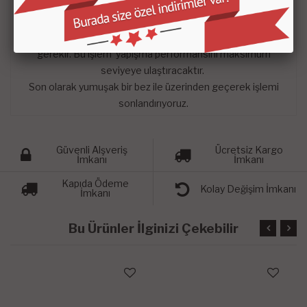
ile ( ıslak mendil değil) yada alkol (izopropil alkol) ile silip
kuruması bekliyoruz.
Yapıştıracağımız parçaları ön ve arka yüzeyini ısıtmamız
gerekir. Bu işlem yapışma performansını maksimum
seviyeye ulaştıracaktır.
Son olarak yumuşak bir bez ile üzerinden geçerek işlemi
sonlandırıyoruz.
Güvenli Alşveriş
Ücretsiz Kargo
İmkanı
İmkanı
Kapıda Ödeme
Kolay Değişim İmkanı
İmkanı
Bu Ürünler İlginizi Çekebilir