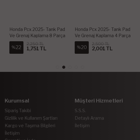
Honda Pcx 2025- Tank Pad
Honda Pcx 2025- Tank Pad
Ve Grenaj Kaplama 8 Parça
Ve Grenaj Kaplama 4 Parça
2,250 TL
2,500 TL
22
20
%
%
1,751 TL
2,001 TL
Kurumsal
Müşteri Hizmetleri
Sipariş Takibi
S.S.S.
Gizlilik ve Kullanım Şartları
Detaylı Arama
Kargo ve Taşıma Bilgileri
İletişim
İletişim