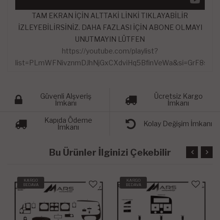
TAM EKRAN İÇİN ALTTAKİ LİNKİ TIKLAYABİLİR
İZLEYEBİLİRSİNİZ. DAHA FAZLASI İÇİN ABONE OLMAYI
UNUTMAYIN LÜTFEN
https://youtube.com/playlist?
list=PLmWFNivznmDJhNjGxCXdviHq5BfinVeWa&si=GrF8sY1D
Güvenli Alşveriş
Ücretsiz Kargo
İmkanı
İmkanı
Kapıda Ödeme
Kolay Değişim İmkanı
İmkanı
Bu Ürünler İlginizi Çekebilir
KARGO
KARGO
BEDAVA
BEDAVA