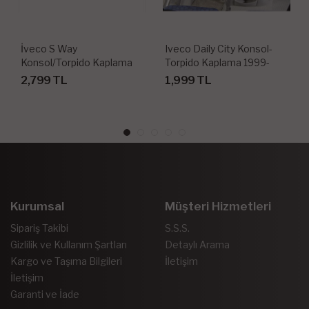
İveco S Way
Iveco Daily City Konsol-
Konsol/Torpido Kaplama
Torpido Kaplama 1999-
2020-
2007 8 Parça
2,799 TL
1,999 TL
Kurumsal
Müşteri Hizmetleri
Sipariş Takibi
S.S.S.
Gizlilik ve Kullanım Şartları
Detaylı Arama
Kargo ve Taşıma Bilgileri
İletişim
İletişim
Garanti ve İade