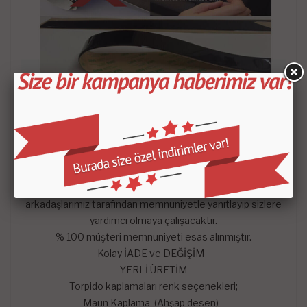
- Satın aldığınız setin içeriği KROKİDE belirtilen
parçalardan oluşmaktadır.
-
Mars Cockpit Design
garantisini taşımaktadır.
Hangi satış pazarında olursa olsun çekinmeden dilediğiniz
sorularını mağazaya soru sor kısmından sorularınızı
sorabilirsiniz. En kısa zaman da konusunda uzman
arkadaşlarımız tarafından memnuniyetle yanıtlayıp sizlere
yardımcı olmaya çalışacaktır.
% 100 müşteri memnuniyeti esas alınmıştır.
Kolay İADE ve DEĞİŞİM
YERLİ ÜRETİM
Torpido kaplamaları renk seçenekleri;
Maun Kaplama (Ahşap desen)