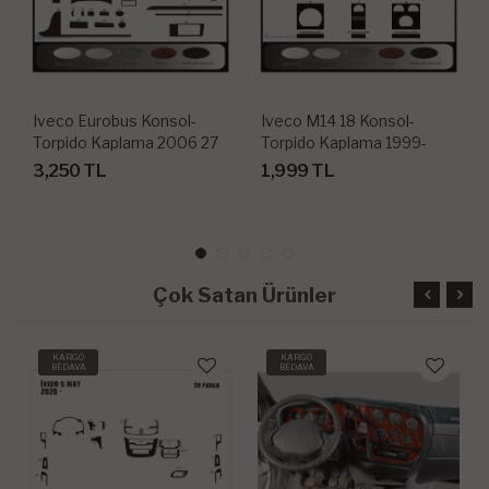
Iveco Eurobus Konsol-
Iveco M14 18 Konsol-
Torpido Kaplama 2006 27
Torpido Kaplama 1999-
Parça
2002 18 Parça
3,250 TL
1,999 TL
Çok Satan Ürünler
KARGO
KARGO
BEDAVA
BEDAVA