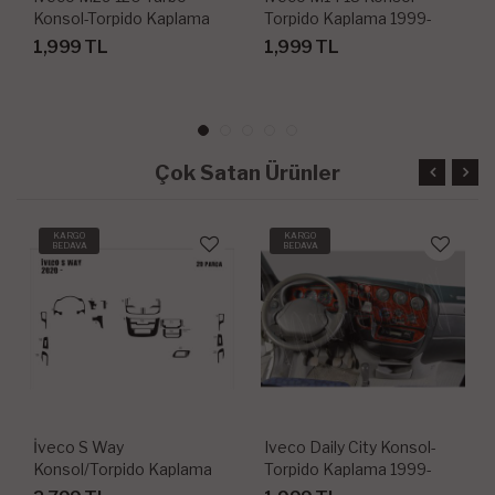
Konsol-Torpido Kaplama
Torpido Kaplama 1999-
1999-2002 16 Parça
2002 18 Parça
1,999 TL
1,999 TL
Çok Satan Ürünler
KARGO
KARGO
BEDAVA
BEDAVA
İveco S Way
Iveco Daily City Konsol-
Konsol/Torpido Kaplama
Torpido Kaplama 1999-
2020-
2007 8 Parça