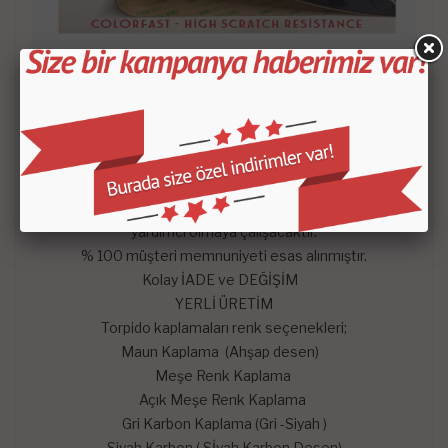
- Satın aldığınız setin içeriği KROKİDE belirtilen
parçalardan oluşmaktadır.
-
Mars Cockpit Design
garantisini taşımaktadır.
Hangi satış pazarında olursa olsun çekinmeden dilediğiniz
sorularını mağazaya soru sor kısmından sorularınızı
sorabilirsiniz. En kısa zaman da konusunda uzman
arkadaşlarımız tarafından memnuniyetle yanıtlayıp sizlere
yardımcı olmaya çalışacaktır.
% 100 müşteri memnuniyeti esas alınmıştır.
Kolay İADE ve DEĞİŞİM
YERLİ ÜRETİM
Torpido kaplamaları renk seçenekleri;
Maun Kaplama (Ahşap desen)
Meşe Renk Kaplama
Açık Meşe Renk Kaplama
Gri Karbon Kaplama (Gri -Siyah )
Siyah Karbon ( Sİyah Karbon Desen)