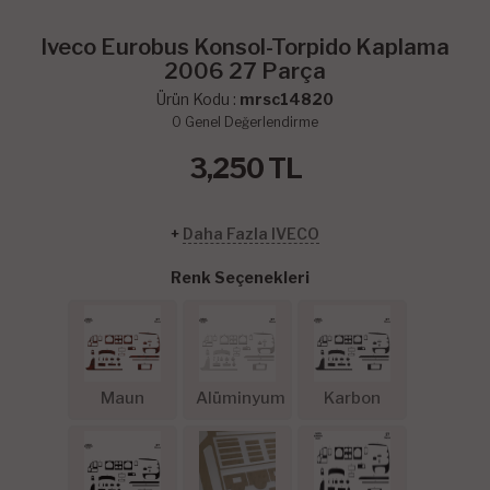
Iveco Eurobus Konsol-Torpido Kaplama
2006 27 Parça
Ürün Kodu :
mrsc14820
0
Genel Değerlendirme
3,250
TL
+
Daha Fazla IVECO
Renk Seçenekleri
Maun
Alüminyum
Karbon