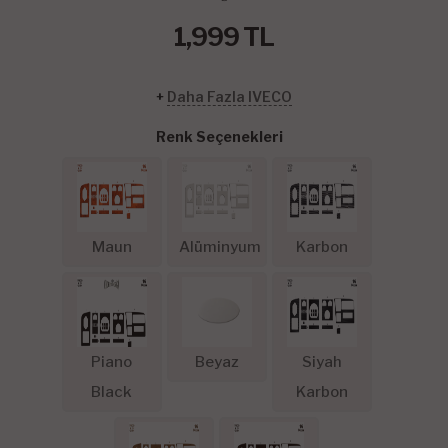
1,999
TL
+
Daha Fazla IVECO
Renk Seçenekleri
Maun
Alüminyum
Karbon
Piano
Beyaz
Siyah
Black
Karbon