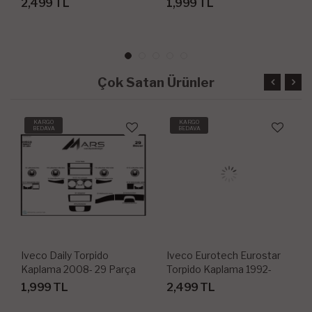
2,499 TL
1,999 TL
Çok Satan Ürünler
KARGO
KARGO
BEDAVA
BEDAVA
Iveco Daily Torpido
Iveco Eurotech Eurostar
Kaplama 2008- 29 Parça
Torpido Kaplama 1992-
2000 39 Parça
1,999 TL
2,499 TL