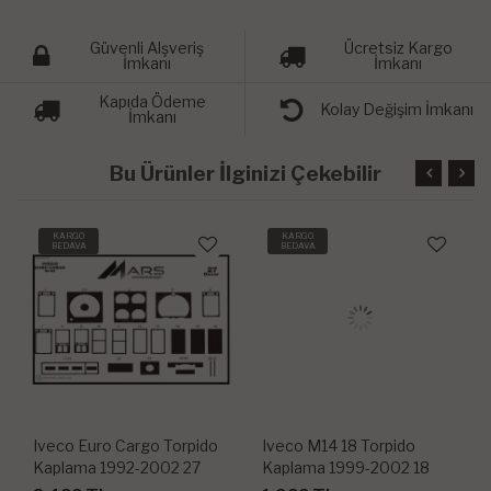
Güvenli Alşveriş
Ücretsiz Kargo
İmkanı
İmkanı
Kapıda Ödeme
Kolay Değişim İmkanı
İmkanı
Bu Ürünler İlginizi Çekebilir
KARGO
KARGO
BEDAVA
BEDAVA
Iveco Euro Cargo Torpido
Iveco M14 18 Torpido
Kaplama 1992-2002 27
Kaplama 1999-2002 18
Parça
Parça