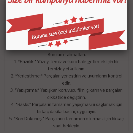
görünüm kazandırır.
- *Koruma:* Orijinal gösterge paneli yüzeyini koruyarak
uzun ömürlü kullanım sağlar.
- *Kolay Bakım:* Kolay temizlenebilen yüzeyi sayesinde
bakım gerektirmez.
- *Yüksek Dayanıklılık:* Yıllarca kullanımdan sonra bile
şıklığını ve bütünlüğünü korur.
Kurulum Talimatları:
1. *Hazırlık:* Yüzeyi temiz ve kuru hale getirmek için bir
temizleyici kullanın.
2. *Yerleştirme:* Parçaları yerleştirin ve uyumlarını kontrol
edin.
3. *Yapıştırma:* Yapışkan koruyucu filmi çıkarın ve parçaları
dikkatlice değiştirin.
4. *Baskı:* Parçaların tamamen yapışmasını sağlamak için
birkaç dakika basınç uygulayın.
5. *Son Dokunuş:* Parçaların tamamen oturması için birkaç
saat bekleyin.