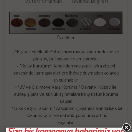
Müteri Yorumları
Teslimat Bilgileri
Özellikler:
- *Kişiselleştirilebilir:* Aracınızın markasına, modeline ve
yılına uygun hassas kesim parçalar.
- *Kolay Kurulum:* Kendinden yapışkanlı arka yüzeyi
sayesinde karmaşık aletlere ihtiyaç duymadan kolayca
uygulanabilir.
- *UV ve Çizilmeye Karşı Koruma:* Dayanıklı yüzeyi ile
güneş ışığına ve günlük aşınmalara karşı üstün koruma
sağlar.
- *Lüks ve Şık Tasarım:* Aracınızın iç kısmına anında lüks bir
dokunuş katar ve estetik görünümü artırır.
Faydalar:
Estetik İyileştirme:* Aracınıza kişiselleştirilmiş ve zarif bir