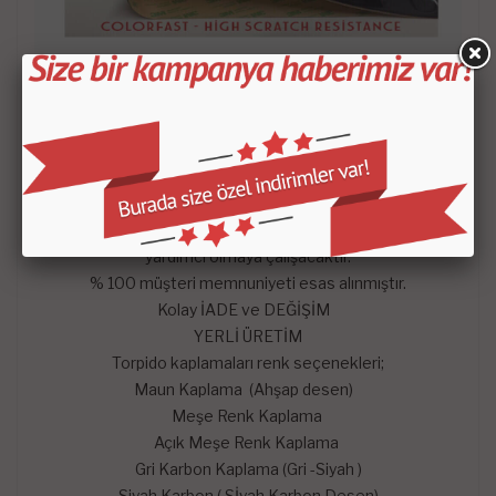
- Satın aldığınız setin içeriği KROKİDE belirtilen
parçalardan oluşmaktadır.
-
Mars Cockpit Design
garantisini taşımaktadır.
Hangi satış pazarında olursa olsun çekinmeden dilediğiniz
sorularını mağazaya soru sor kısmından sorularınızı
sorabilirsiniz. En kısa zaman da konusunda uzman
arkadaşlarımız tarafından memnuniyetle yanıtlayıp sizlere
yardımcı olmaya çalışacaktır.
% 100 müşteri memnuniyeti esas alınmıştır.
Kolay İADE ve DEĞİŞİM
YERLİ ÜRETİM
Torpido kaplamaları renk seçenekleri;
Maun Kaplama (Ahşap desen)
Meşe Renk Kaplama
Açık Meşe Renk Kaplama
Gri Karbon Kaplama (Gri -Siyah )
Siyah Karbon ( Sİyah Karbon Desen)