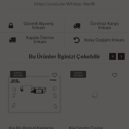
https://youtu.be/Wtvbqc-NwrM
Güvenli Alşveriş
Ücretsiz Kargo
İmkanı
İmkanı
Kapıda Ödeme
Kolay Değişim İmkanı
İmkanı
Bu Ürünler İlginizi Çekebilir
KARGO
KARGO
BEDAVA
BEDAVA
Kia Rio Konsol Kaplama
Kia Cereto Coupe