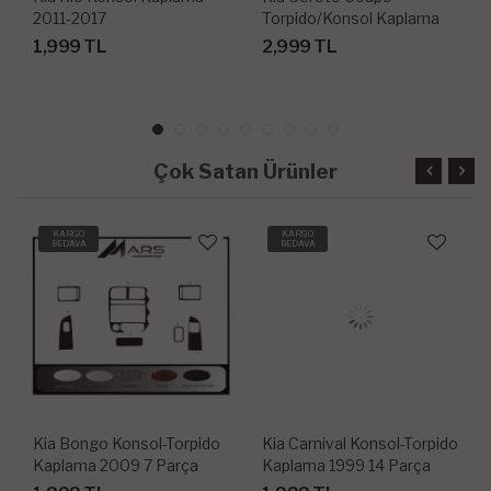
2011-2017
Torpido/Konsol Kaplama
2010-2012
1,999 TL
2,999 TL
Çok Satan Ürünler
KARGO
KARGO
BEDAVA
BEDAVA
Kia Bongo Konsol-Torpido
Kia Carnival Konsol-Torpido
Kaplama 2009 7 Parça
Kaplama 1999 14 Parça