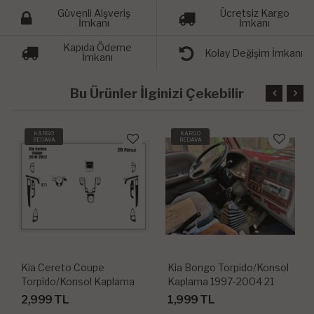
Güvenli Alşveriş
Ücretsiz Kargo
İmkanı
İmkanı
Kapıda Ödeme
Kolay Değişim İmkanı
İmkanı
Bu Ürünler İlginizi Çekebilir
KARGO
KARGO
BEDAVA
BEDAVA
Kia Cereto Coupe
Kia Bongo Torpido/Konsol
Torpido/Konsol Kaplama
Kaplama 1997-2004 21
2010-2012
Parça
2,999 TL
1,999 TL