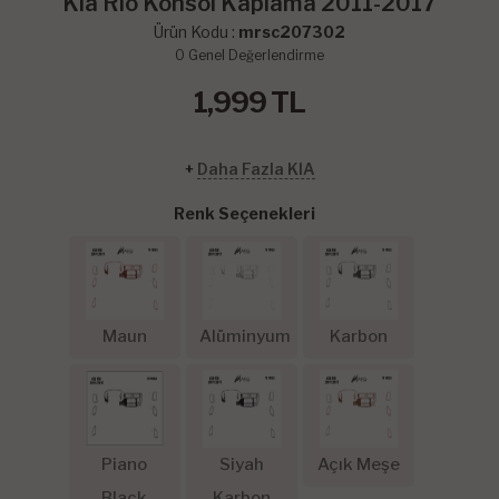
Kia Rio Konsol Kaplama 2011-2017
Ürün Kodu :
mrsc207302
0
Genel Değerlendirme
1,999
TL
+
Daha Fazla KIA
Renk Seçenekleri
Maun
Alüminyum
Karbon
Piano
Siyah
Açık Meşe
Black
Karbon