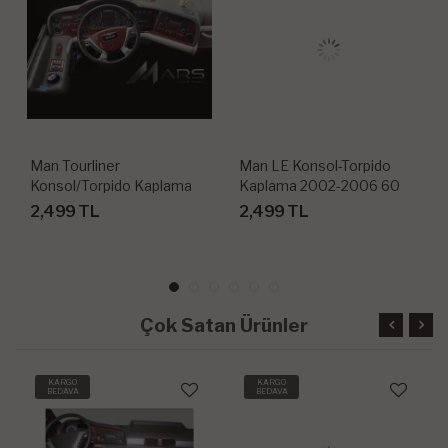
Man Tourliner
Man LE Konsol-Torpido
Konsol/Torpido Kaplama
Kaplama 2002-2006 60
2011-62P
Parça
2,499 TL
2,499 TL
Çok Satan Ürünler
KARGO
KARGO
BEDAVA
BEDAVA