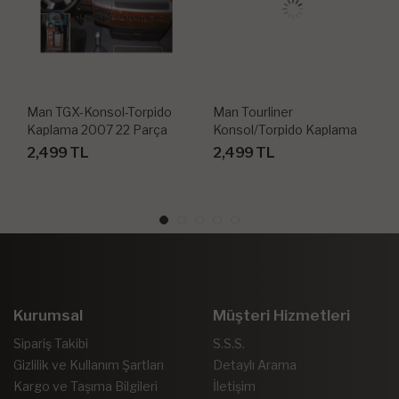
Man TGX-Konsol-Torpido
Man Tourliner
Kaplama 2007 22 Parça
Konsol/Torpido Kaplama
2011-62P
2,499 TL
2,499 TL
Kurumsal
Müşteri Hizmetleri
Sipariş Takibi
S.S.S.
Gizlilik ve Kullanım Şartları
Detaylı Arama
Kargo ve Taşıma Bilgileri
İletişim