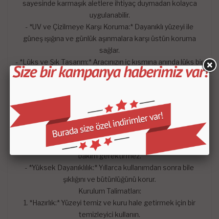
sayesinde karmaşık aletlere ihtiyaç duymadan kolayca
uygulanabilir.
- *UV ve Çizilmeye Karşı Koruma:* Dayanıklı yüzeyi ile
güneş ışığına ve günlük aşınmalara karşı üstün koruma
sağlar.
- *Lüks ve Şık Tasarım:* Aracınızın iç kısmına anında lüks bir
dokunuş katar ve estetik görünümü artırır.
Faydalar:
Estetik İyileştirme:* Aracınıza kişiselleştirilmiş ve zarif bir
görünüm kazandırır.
- *Koruma:* Orijinal gösterge paneli yüzeyini koruyarak
uzun ömürlü kullanım sağlar.
- *Kolay Bakım:* Kolay temizlenebilen yüzeyi sayesinde
bakım gerektirmez.
- *Yüksek Dayanıklılık:* Yıllarca kullanımdan sonra bile
şıklığını ve bütünlüğünü korur.
Kurulum Talimatları:
1. *Hazırlık:* Yüzeyi temiz ve kuru hale getirmek için bir
temizleyici kullanın.