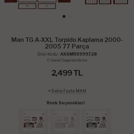
Man TG A-XXL Torpido Kaplama 2000-
2005 77 Parça
Ürün Kodu :
AKSMRS999728
0
Genel Değerlendirme
2,499
TL
+
Daha Fazla MAN
Renk Seçenekleri