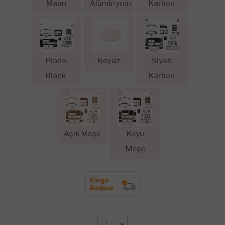
Maun
Alüminyum
Karbon
Piano
Beyaz
Siyah
Black
Karbon
Açık Meşe
Koyu
Meşe