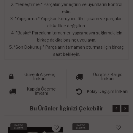
2. *Yerleştirme:* Parçaları yerleştirin ve uyumlarını kontrol
edin.
3. *Yapıştırma:* Yapışkan koruyucu filmi çıkarın ve parçaları
dikkatlice değiştirin.
4. *Baskı:* Parçaların tamamen yapışmasını sağlamak için
birkaç dakika basınç uygulayın.
5. *Son Dokunuş:* Parçaların tamamen oturması için birkaç
saat bekleyin.
Güvenli Alşveriş
Ücretsiz Kargo
İmkanı
İmkanı
Kapıda Ödeme
Kolay Değişim İmkanı
İmkanı
Bu Ürünler İlginizi Çekebilir
KARGO
KARGO
BEDAVA
BEDAVA