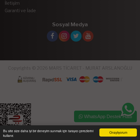
İletişim
Garanti ve İade
Sosyal Medya
Copyrights © 2026 MARS TİCARET - MURAT ARSLANOĞLU
WhatsApp Destek Hattı
Bu site size daha iyi bir deneyim sunmak için tarayıcı çerezlerini
Onaylıyorum
kullanır.
Ana Sayfa
Üye Girişi
Sepetim
Sipariş Takibi
İletişim