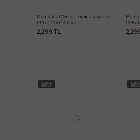
Mercedes C Serisi Torpido Kaplama
Merced
1997-2000 14 Parça
1995-1
2,299 TL
2,29
KARGO
KARG
BEDAVA
BEDAV