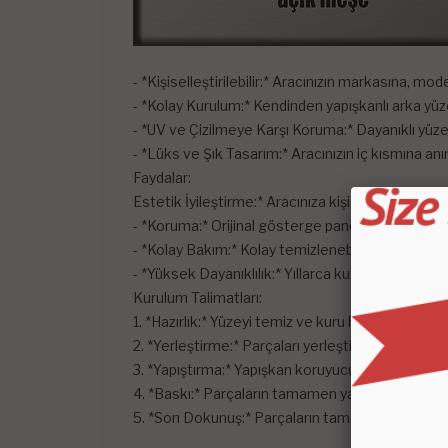
- *Kişiselleştirilebilir:* Aracınızın markasına, m
- *Kolay Kurulum:* Kendinden yapışkanlı arka yüz
- *UV ve Çizilmeye Karşı Koruma:* Dayanıklı yüze
- *Lüks ve Şık Tasarım:* Aracınızın iç kısmına an
Faydalar:
Estetik İyileştirme:* Aracınıza kişiselleştirilmiş v
- *Koruma:* Orijinal gösterge paneli yüzeyini kor
- *Kolay Bakım:* Kolay temizlenebilen yüzeyi s
- *Yüksek Dayanıklılık:* Yıllarca kullanımdan sonra
Kurulum Talimatları:
1. *Hazırlık:* Yüzeyi temiz ve kuru hale getirmek iç
2. *Yerleştirme:* Parçaları yerleştirin ve uyumları
3. *Yapıştırma:* Yapışkan koruyucu filmi çıkarın ve
4. *Baskı:* Parçaların tamamen yapışmasını sağla
5. *Son Dokunuş:* Parçaların tamamen oturması i