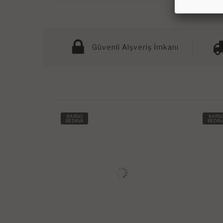
Güvenli Alşveriş İmkanı
KARGO
KARG
BEDAVA
BEDAV