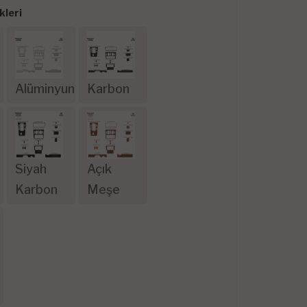
leri
Alüminyum
Karbon
Siyah
Açık
Karbon
Meşe