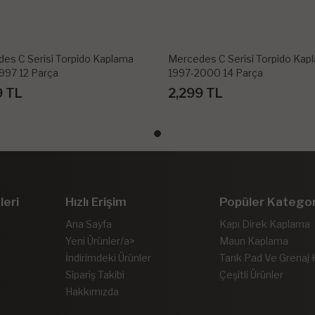
es C Serisi Torpido Kaplama
Mercedes C Serisi Torpido Kap
997 12 Parça
1997-2000 14 Parça
9 TL
2,299 TL
leri
Hızlı Erişim
Popüler Kategor
Ana Sayfa
Kapı Direk Kaplama
Yeni Ürünler/a>
Maun Kaplama
İndirimdeki Ürünler
Tank Pad Ve Grenaj
Sipariş Takibi
Çeşitli Ürünler
Hakkımızda