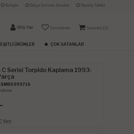
İletişim
Sıkça Sorulan Sorular
Sipariş Takibi
Giriş Yap
Favorilerim
Sepetim [
0
]
EŞITLI ÜRÜNLER
ÇOK SATANLAR
C Serisi Torpido Kaplama 1993-
Parça
KSMRS999716
ndirme
L
C Seri