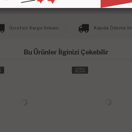
Ücretsiz Kargo İmkanı
Kapıda Ödeme İm
Bu Ürünler İlginizi Çekebilir
O
KARGO
A
BEDAVA