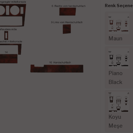
Renk Seçenek
Maun
Piano
Black
Koyu
Meşe