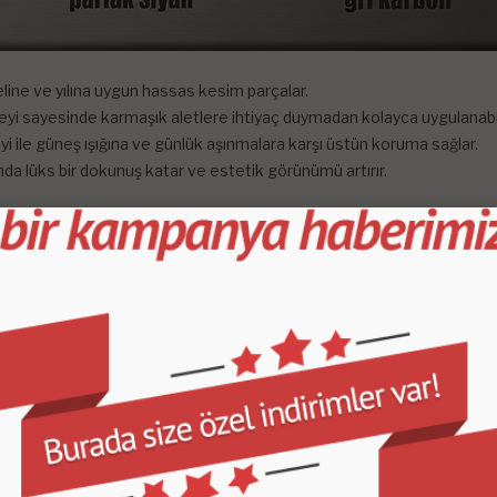
odeline ve yılına uygun hassas kesim parçalar.
eyi sayesinde karmaşık aletlere ihtiyaç duymadan kolayca uygulanabil
yi ile güneş ışığına ve günlük aşınmalara karşı üstün koruma sağlar.
ında lüks bir dokunuş katar ve estetik görünümü artırır.
e zarif bir görünüm kazandırır.
uyarak uzun ömürlü kullanım sağlar.
ayesinde bakım gerektirmez.
 bile şıklığını ve bütünlüğünü korur.
in bir temizleyici kullanın.
nı kontrol edin.
 parçaları dikkatlice değiştirin.
mak için birkaç dakika basınç uygulayın.
çin birkaç saat bekleyin.