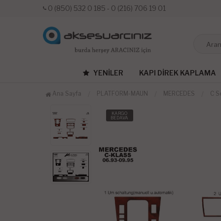
0 (850) 532 0 185 - 0 (216) 706 19 01
YENILER
KAPI DIREK KAPLAMA
Ana Sayfa
PLATFORM-MAUN
MERCEDES
C S
KARGO
BEDAVA