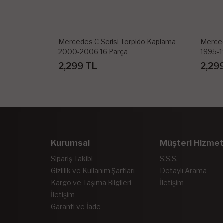
Mercedes C Serisi Torpido Kaplama
Merced
2000-2006 16 Parça
1995-1
2,299 TL
2,29
Kurumsal
Müşteri Hizmet
Sipariş Takibi
S.S.S.
Gizlilik ve Kullanım Şartları
Detaylı Arama
Kargo ve Taşıma Bilgileri
İletişim
İletişim
Garanti ve İade