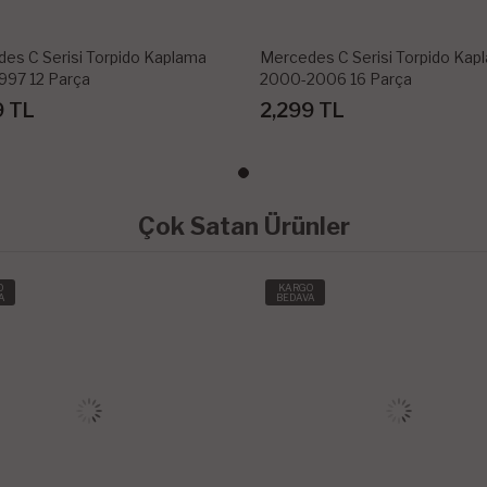
es C Serisi Torpido Kaplama
Mercedes C Serisi Torpido Kap
997 12 Parça
2000-2006 16 Parça
9 TL
2,299 TL
Çok Satan Ürünler
O
KARGO
A
BEDAVA