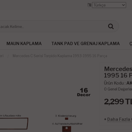
MAUN KAPLAMA
TANK PAD VE GRENAJ KAPLAMA
Ç
eri
Mercedes C Serisi Torpido Kaplama 1993-1995 16 Parça
Mercedes 
1995 16 
Ürün Kodu :
A
0
Genel Değerle
2,299
T
+
Daha Fazla 