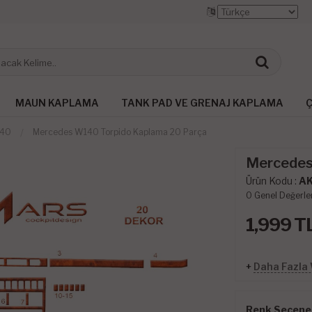
MAUN KAPLAMA
TANK PAD VE GRENAJ KAPLAMA
Ç
140
Mercedes W140 Torpido Kaplama 20 Parça
Mercedes
Ürün Kodu :
A
0
Genel Değerle
1,999
T
+
Daha Fazla
Renk Seçenek