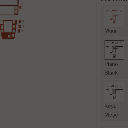
Maun
Piano
Black
Koyu
Meşe