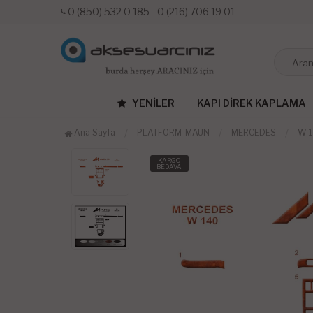
0 (850) 532 0 185 - 0 (216) 706 19 01
YENILER
KAPI DIREK KAPLAMA
Ana Sayfa
PLATFORM-MAUN
MERCEDES
W 
KARGO
BEDAVA