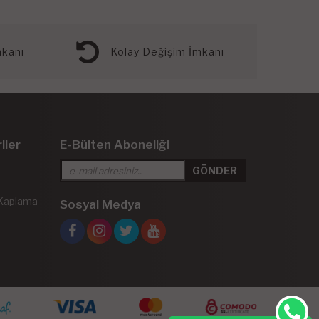
kanı
Kolay Değişim İmkanı
iler
E-Bülten Aboneliği
 Kaplama
Sosyal Medya