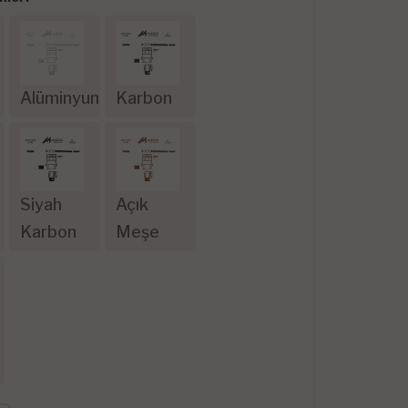
Alüminyum
Karbon
Siyah
Açık
Karbon
Meşe