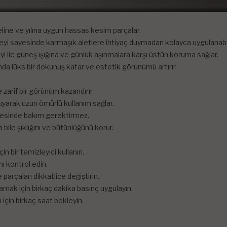
odeline ve yılına uygun hassas kesim parçalar.
eyi sayesinde karmaşık aletlere ihtiyaç duymadan kolayca uygulanabil
yi ile güneş ışığına ve günlük aşınmalara karşı üstün koruma sağlar.
ında lüks bir dokunuş katar ve estetik görünümü artırır.
e zarif bir görünüm kazandırır.
uyarak uzun ömürlü kullanım sağlar.
ayesinde bakım gerektirmez.
 bile şıklığını ve bütünlüğünü korur.
in bir temizleyici kullanın.
nı kontrol edin.
 parçaları dikkatlice değiştirin.
mak için birkaç dakika basınç uygulayın.
çin birkaç saat bekleyin.