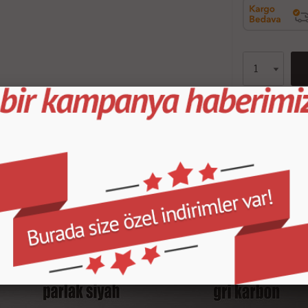
En geç 11 
ri Yorumları
Teslimat Bilgileri