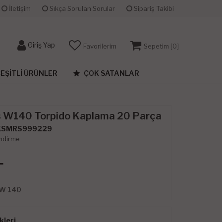
İletişim
Sıkça Sorulan Sorular
Sipariş Takibi
Giriş Yap
Favorilerim
Sepetim [
0
]
EŞITLI ÜRÜNLER
ÇOK SATANLAR
 W140 Torpido Kaplama 20 Parça
KSMRS999229
ndirme
L
 W 140
leri