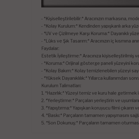
- *Kişiselleştirilebilir:* Aracınızın markasına, m
- *Kolay Kurulum:* Kendinden yapışkanlı arka yüz
- *UV ve Çizilmeye Karşı Koruma:* Dayanıklı yüze
- *Lüks ve Şık Tasarım:* Aracınızın iç kısmına an
Faydalar:
Estetik İyileştirme:* Aracınıza kişiselleştirilmiş v
- *Koruma:* Orijinal gösterge paneli yüzeyini kor
- *Kolay Bakım:* Kolay temizlenebilen yüzeyi s
- *Yüksek Dayanıklılık:* Yıllarca kullanımdan sonra
Kurulum Talimatları:
1. *Hazırlık:* Yüzeyi temiz ve kuru hale getirmek iç
2. *Yerleştirme:* Parçaları yerleştirin ve uyumları
3. *Yapıştırma:* Yapışkan koruyucu filmi çıkarın ve
4. *Baskı:* Parçaların tamamen yapışmasını sağla
5. *Son Dokunuş:* Parçaların tamamen oturması i