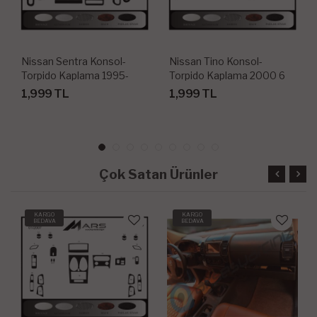
Nissan Sentra Konsol-
Nissan Tino Konsol-
Torpido Kaplama 1995-
Torpido Kaplama 2000 6
1997 11 Parça
Parça
1,999 TL
1,999 TL
Çok Satan Ürünler
KARGO
KARGO
BEDAVA
BEDAVA