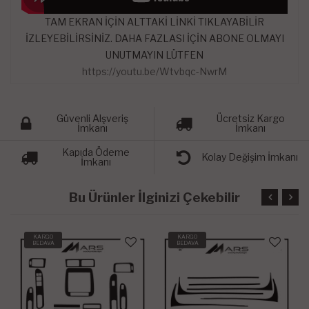
TAM EKRAN İÇİN ALTTAKİ LİNKİ TIKLAYABİLİR
İZLEYEBİLİRSİNİZ. DAHA FAZLASI İÇİN ABONE OLMAYI
UNUTMAYIN LÜTFEN
https://youtu.be/Wtvbqc-NwrM
Güvenli Alşveriş
Ücretsiz Kargo
İmkanı
İmkanı
Kapıda Ödeme
Kolay Değişim İmkanı
İmkanı
Bu Ürünler İlginizi Çekebilir
KARGO
KARGO
BEDAVA
BEDAVA