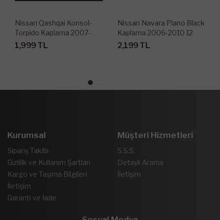
Nissan Qashqai Konsol-
Nissan Navara Piano Black
Torpido Kaplama 2007-
Kaplama 2006-2010 12
2010 24 Parça
Parça
1,999 TL
2,199 TL
Kurumsal
Müşteri Hizmetleri
Sipariş Takibi
S.S.S.
Gizlilik ve Kullanım Şartları
Detaylı Arama
Kargo ve Taşıma Bilgileri
İletişim
İletişim
Garanti ve İade
Sosyal Medya