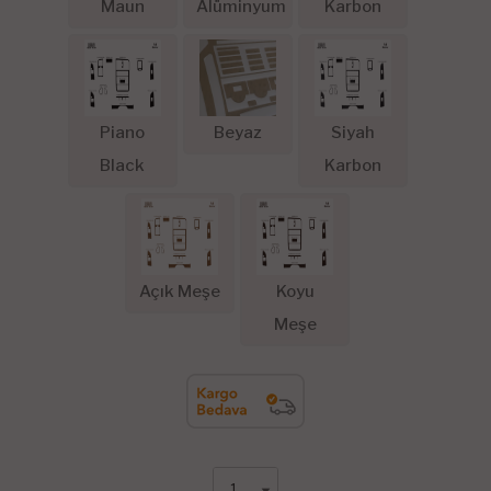
Maun
Alüminyum
Karbon
Piano
Beyaz
Siyah
Black
Karbon
Açık Meşe
Koyu
Meşe