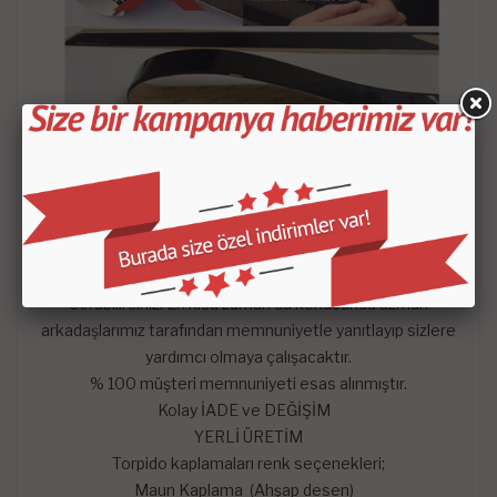
- Satın aldığınız setin içeriği KROKİDE belirtilen
parçalardan oluşmaktadır.
-
Mars Cockpit Design
garantisini taşımaktadır.
Hangi satış pazarında olursa olsun çekinmeden dilediğiniz
sorularını mağazaya soru sor kısmından sorularınızı
sorabilirsiniz. En kısa zaman da konusunda uzman
arkadaşlarımız tarafından memnuniyetle yanıtlayıp sizlere
yardımcı olmaya çalışacaktır.
% 100 müşteri memnuniyeti esas alınmıştır.
Kolay İADE ve DEĞİŞİM
YERLİ ÜRETİM
Torpido kaplamaları renk seçenekleri;
Maun Kaplama (Ahşap desen)