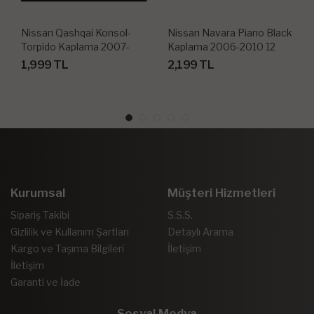
Nissan Qashqai Konsol-
Nissan Navara Piano Black
Torpido Kaplama 2007-
Kaplama 2006-2010 12
2010 24 Parça
Parça
1,999 TL
2,199 TL
Kurumsal
Müşteri Hizmetleri
Sipariş Takibi
S.S.S.
Gizlilik ve Kullanım Şartları
Detaylı Arama
Kargo ve Taşıma Bilgileri
İletişim
İletişim
Garanti ve İade
Sosyal Medya