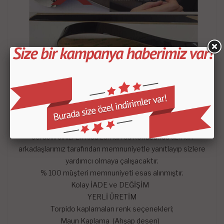
- Satın aldığınız setin içeriği KROKİDE belirtilen
parçalardan oluşmaktadır.
-
Mars Cockpit Design
garantisini taşımaktadır.
Hangi satış pazarında olursa olsun çekinmeden dilediğiniz
sorularını mağazaya soru sor kısmından sorularınızı
sorabilirsiniz. En kısa zaman da konusunda uzman
arkadaşlarımız tarafından memnuniyetle yanıtlayıp sizlere
yardımcı olmaya çalışacaktır.
% 100 müşteri memnuniyeti esas alınmıştır.
Kolay İADE ve DEĞİŞİM
YERLİ ÜRETİM
Torpido kaplamaları renk seçenekleri;
Maun Kaplama (Ahşap desen)