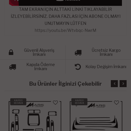
TAM EKRAN İÇİN ALTTAKİ LİNKİ TIKLAYABİLİR
İZLEYEBİLİRSİNİZ. DAHA FAZLASI İÇİN ABONE OLMAYI
UNUTMAYIN LÜTFEN
https://youtu.be/Wtvbqc-NwrM
Güvenli Alşveriş
Ücretsiz Kargo
İmkanı
İmkanı
Kapıda Ödeme
Kolay Değişim İmkanı
İmkanı
Bu Ürünler İlginizi Çekebilir
KARGO
KARGO
BEDAVA
BEDAVA