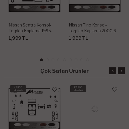
Nissan Sentra Konsol-
Nissan Tino Konsol-
Torpido Kaplama 1995-
Torpido Kaplama 2000 6
1997 11 Parça
Parça
1,999 TL
1,999 TL
Çok Satan Ürünler
KARGO
KARGO
BEDAVA
BEDAVA