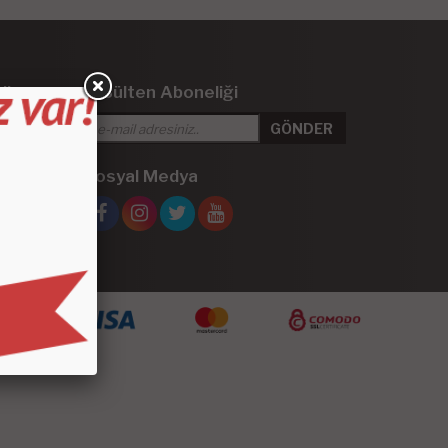
iler
E-Bülten Aboneliği
 Kaplama
Sosyal Medya