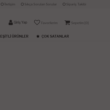
İletişim
Sıkça Sorulan Sorular
Sipariş Takibi
Giriş Yap
Favorilerim
Sepetim [
0
]
EŞITLI ÜRÜNLER
ÇOK SATANLAR