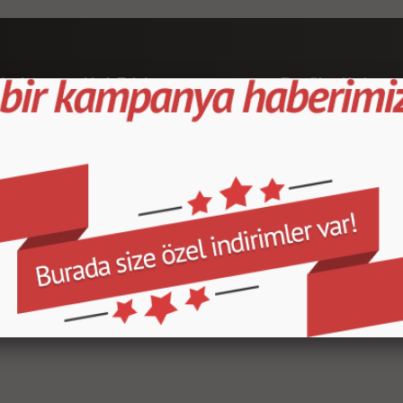
leri
Hızlı Erişim
Popüler Kategor
Ana Sayfa
Kapı Direk Kaplama
Yeni Ürünler/a>
Maun Kaplama
İndirimdeki Ürünler
Tank Pad Ve Grenaj
Sipariş Takibi
Çeşitli Ürünler
Hakkımızda