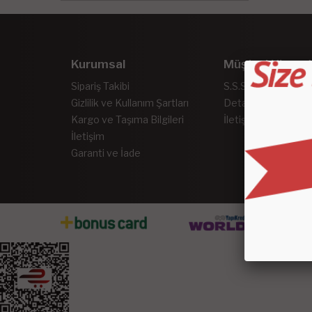
Kurumsal
Müşteri Hizmet
Sipariş Takibi
S.S.S.
Gizlilik ve Kullanım Şartları
Detaylı Arama
Kargo ve Taşıma Bilgileri
İletişim
İletişim
Garanti ve İade