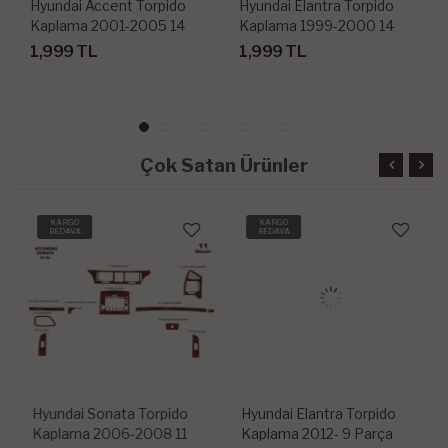
Hyundai Accent Torpido
Hyundai Elantra Torpido
Kaplama 2001-2005 14
Kaplama 1999-2000 14
Parça
Parça
1,999 TL
1,999 TL
Çok Satan Ürünler
KARGO
KARGO
BEDAVA
BEDAVA
Hyundai Sonata Torpido
Hyundai Elantra Torpido
Kaplama 2006-2008 11
Kaplama 2012- 9 Parça