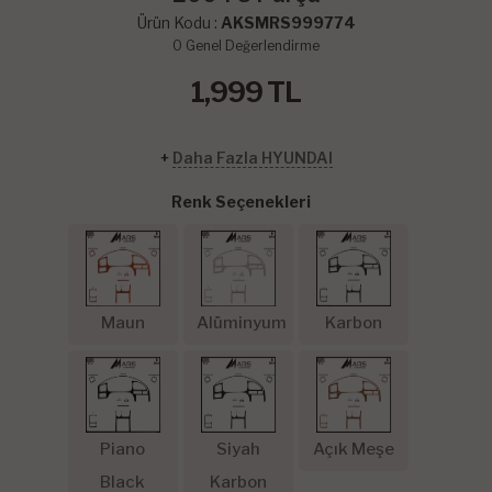
Ürün Kodu :
AKSMRS999774
0
Genel Değerlendirme
1,999
TL
+
Daha Fazla HYUNDAI
Renk Seçenekleri
Maun
Alüminyum
Karbon
Piano
Siyah
Açık Meşe
Black
Karbon