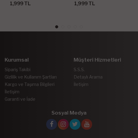
Parça
1,999 TL
1,999 TL
Kurumsal
Müşteri Hizmetleri
Sipariş Takibi
S.S.S.
Gizlilik ve Kullanım Şartları
Detaylı Arama
Kargo ve Taşıma Bilgileri
İletişim
İletişim
Garanti ve İade
Sosyal Medya