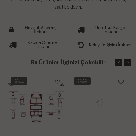
saat bekleyin.
Güvenli Alşveriş
Ücretsiz Kargo
İmkanı
İmkanı
Kapıda Ödeme
Kolay Değişim İmkanı
İmkanı
Bu Ürünler İlginizi Çekebilir
KARGO
KARGO
BEDAVA
BEDAVA