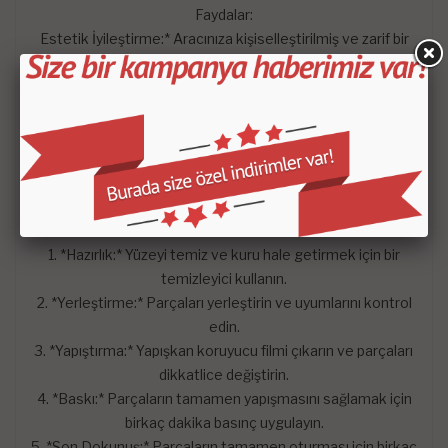
Faydalar:
Estetik İyileştirme:* Aracınıza kişiselleştirilmiş ve zarif bir
görünüm kazandırır.
- *Koruma:* Orijinal gösterge paneli yüzeyini koruyarak
uzun ömürlü kullanım sağlar.
- *Kolay Bakım:* Kolay temizlenebilen yüzeyi sayesinde
bakım gerektirmez.
- *Yüksek Dayanıklılık:* Yıllarca kullanımdan sonra bile
şıklığını ve bütünlüğünü korur.
Kurulum Talimatları:
1. *Hazırlık:* Yüzeyi temiz ve kuru hale getirmek için bir
temizleyici kullanın.
2. *Yerleştirme:* Parçaları yerleştirin ve uyumlarını kontrol
edin.
3. *Yapıştırma:* Yapışkan koruyucu filmi çıkarın ve parçaları
dikkatlice değiştirin.
4. *Baskı:* Parçaların tamamen yapışmasını sağlamak için
birkaç dakika basınç uygulayın.
5. *Son Dokunuş:* Parçaların tamamen oturması için birkaç