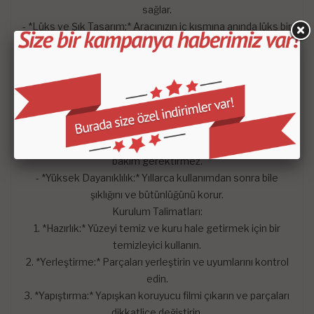
sağlar.
- *Lüks ve Şık Tasarım:* Aracınızın iç kısmına anında lüks bir
dokunuş katar ve estetik görünümü artırır.
Faydalar:
Estetik İyileştirme:* Aracınıza kişiselleştirilmiş ve zarif bir
görünüm kazandırır.
- *Koruma:* Orijinal gösterge paneli yüzeyini koruyarak
uzun ömürlü kullanım sağlar.
- *Kolay Bakım:* Kolay temizlenebilen yüzeyi sayesinde
bakım gerektirmez.
- *Yüksek Dayanıklılık:* Yıllarca kullanımdan sonra bile
şıklığını ve bütünlüğünü korur.
Kurulum Talimatları:
1. *Hazırlık:* Yüzeyi temiz ve kuru hale getirmek için bir
temizleyici kullanın.
2. *Yerleştirme:* Parçaları yerleştirin ve uyumlarını kontrol
edin.
3. *Yapıştırma:* Yapışkan koruyucu filmi çıkarın ve parçaları
dikkatlice değiştirin.