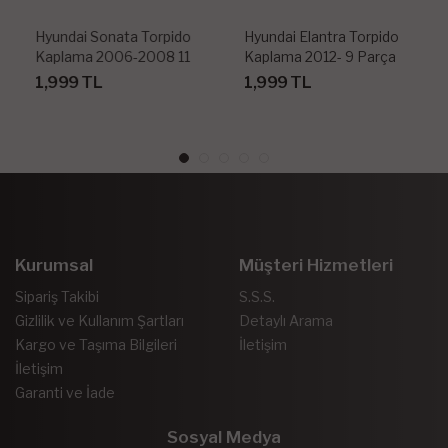
Hyundai Sonata Torpido
Hyundai Elantra Torpido
Kaplama 2006-2008 11
Kaplama 2012- 9 Parça
Parça
1,999 TL
1,999 TL
Kurumsal
Müşteri Hizmetleri
Sipariş Takibi
S.S.S.
Gizlilik ve Kullanım Şartları
Detaylı Arama
Kargo ve Taşıma Bilgileri
İletişim
İletişim
Garanti ve İade
Sosyal Medya