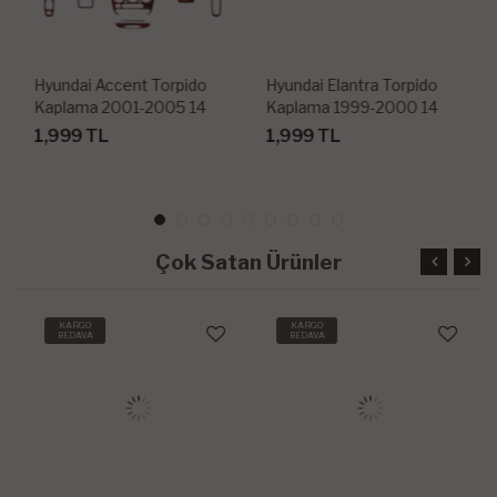
Hyundai Accent Torpido
Hyundai Elantra Torpido
Kaplama 2001-2005 14
Kaplama 1999-2000 14
Parça
Parça
1,999 TL
1,999 TL
Çok Satan Ürünler
KARGO
KARGO
BEDAVA
BEDAVA