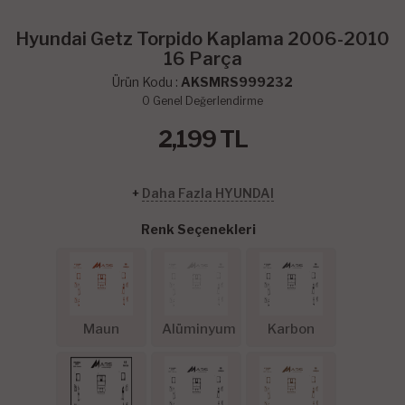
Hyundai Getz Torpido Kaplama 2006-2010
16 Parça
Ürün Kodu :
AKSMRS999232
0
Genel Değerlendirme
2,199
TL
+
Daha Fazla HYUNDAI
Renk Seçenekleri
Maun
Alüminyum
Karbon