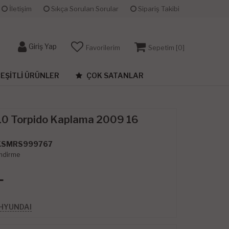
İletişim
Sıkça Sorulan Sorular
Sipariş Takibi
Giriş Yap
Favorilerim
Sepetim [
0
]
EŞITLI ÜRÜNLER
ÇOK SATANLAR
10 Torpido Kaplama 2009 16
KSMRS999767
ndirme
L
 HYUNDAI