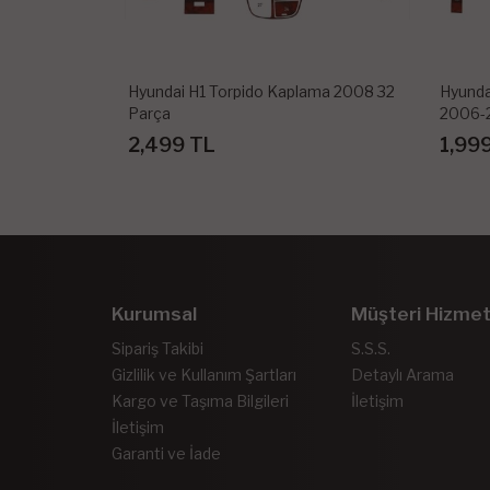
ama 2008 32
Hyundai Sonata Torpido Kaplama
Hyunda
2006-2008 11 Parça
2012- 
1,999 TL
1,99
Kurumsal
Müşteri Hizmet
Sipariş Takibi
S.S.S.
Gizlilik ve Kullanım Şartları
Detaylı Arama
Kargo ve Taşıma Bilgileri
İletişim
İletişim
Garanti ve İade