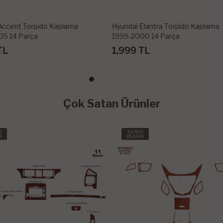
i Elantra Torpido Kaplama
Hyundai Elantra Torpido Kapla
000 14 Parça
2004-2007 10 Parça
9 TL
1,999 TL
Çok Satan Ürünler
O
KARGO
A
BEDAVA