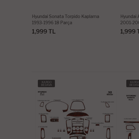
Kaplama
Hyundai Accent Torpido Kaplama
Hyunda
2001-2005 14 Parça
1999-2
1,999 TL
1,99
KARGO
KARG
BEDAVA
BEDAV