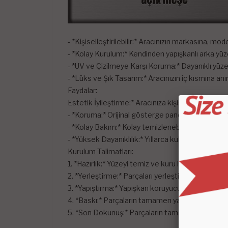
- *Kişiselleştirilebilir:* Aracınızın markasına, m
- *Kolay Kurulum:* Kendinden yapışkanlı arka yüz
- *UV ve Çizilmeye Karşı Koruma:* Dayanıklı yüze
- *Lüks ve Şık Tasarım:* Aracınızın iç kısmına an
Faydalar:
Estetik İyileştirme:* Aracınıza kişiselleştirilmiş v
- *Koruma:* Orijinal gösterge paneli yüzeyini kor
- *Kolay Bakım:* Kolay temizlenebilen yüzeyi s
- *Yüksek Dayanıklılık:* Yıllarca kullanımdan sonra
Kurulum Talimatları:
1. *Hazırlık:* Yüzeyi temiz ve kuru hale getirmek iç
2. *Yerleştirme:* Parçaları yerleştirin ve uyumları
3. *Yapıştırma:* Yapışkan koruyucu filmi çıkarın ve
4. *Baskı:* Parçaların tamamen yapışmasını sağla
5. *Son Dokunuş:* Parçaların tamamen oturması i