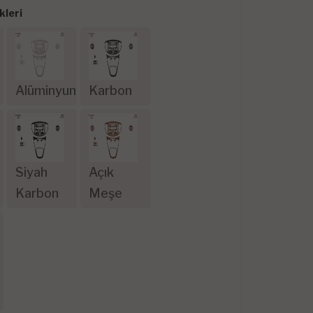
leri
Alüminyum
Karbon
Siyah
Açık
Karbon
Meşe