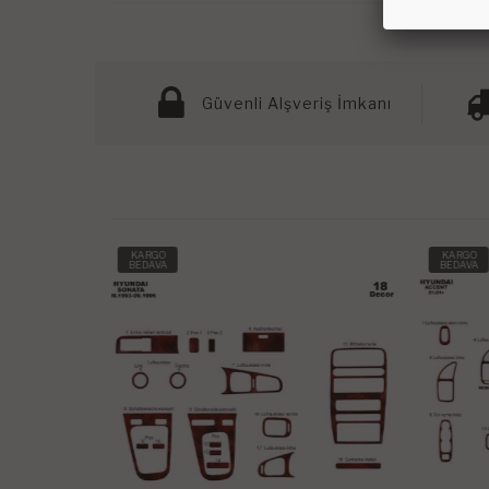
Güvenli Alşveriş İmkanı
KARGO
KARG
BEDAVA
BEDAV