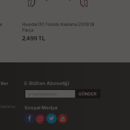
008 18
Hyundai I20 Konsol Kaplama-Torpido
Hyundai Sant
Kaplama 2010-2014
2002-2006 1
1,999 TL
2,499 TL
iler
E-Bülten Aboneliği
 Kaplama
Sosyal Medya