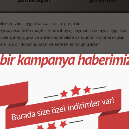
odeline ve yılına uygun hassas kesim parçalar.
eyi sayesinde karmaşık aletlere ihtiyaç duymadan kolayca uygulanabil
yi ile güneş ışığına ve günlük aşınmalara karşı üstün koruma sağlar.
ında lüks bir dokunuş katar ve estetik görünümü artırır.
e zarif bir görünüm kazandırır.
uyarak uzun ömürlü kullanım sağlar.
ayesinde bakım gerektirmez.
 bile şıklığını ve bütünlüğünü korur.
in bir temizleyici kullanın.
nı kontrol edin.
 parçaları dikkatlice değiştirin.
mak için birkaç dakika basınç uygulayın.
çin birkaç saat bekleyin.