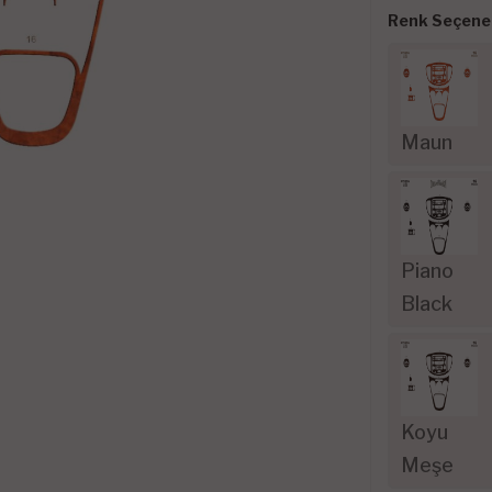
Renk Seçenek
Maun
Piano
Black
Koyu
Meşe