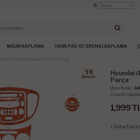
MAUN KAPLAMA
TANK PAD VE GRENAJ KAPLAMA
Ç
ai i10 Torpido Kaplama 2009 16 Parça
Hyundai i
Parça
Ürün Kodu :
A
0
Genel Değerle
1,999
T
+
Daha Fazla