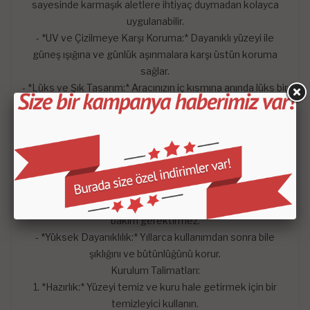
sayesinde karmaşık aletlere ihtiyaç duymadan kolayca
uygulanabilir.
- *UV ve Çizilmeye Karşı Koruma:* Dayanıklı yüzeyi ile
güneş ışığına ve günlük aşınmalara karşı üstün koruma
sağlar.
- *Lüks ve Şık Tasarım:* Aracınızın iç kısmına anında lüks bir
dokunuş katar ve estetik görünümü artırır.
Faydalar:
Estetik İyileştirme:* Aracınıza kişiselleştirilmiş ve zarif bir
görünüm kazandırır.
- *Koruma:* Orijinal gösterge paneli yüzeyini koruyarak
uzun ömürlü kullanım sağlar.
- *Kolay Bakım:* Kolay temizlenebilen yüzeyi sayesinde
bakım gerektirmez.
- *Yüksek Dayanıklılık:* Yıllarca kullanımdan sonra bile
şıklığını ve bütünlüğünü korur.
Kurulum Talimatları:
1. *Hazırlık:* Yüzeyi temiz ve kuru hale getirmek için bir
temizleyici kullanın.