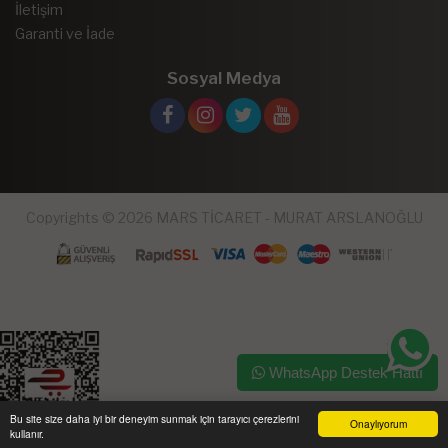
İletişim
Garanti ve İade
Sosyal Medya
Copyrights © 2026 MARS TİCARET - MURAT ARSLANOĞLU
WhatsApp Destek Hattı
Bu site size daha iyi bir deneyim sunmak için tarayıcı çerezlerini
Onaylıyorum
kullanır.
Ana Sayfa
Üye Girişi
Sepetim
Sipariş Takibi
İletişim