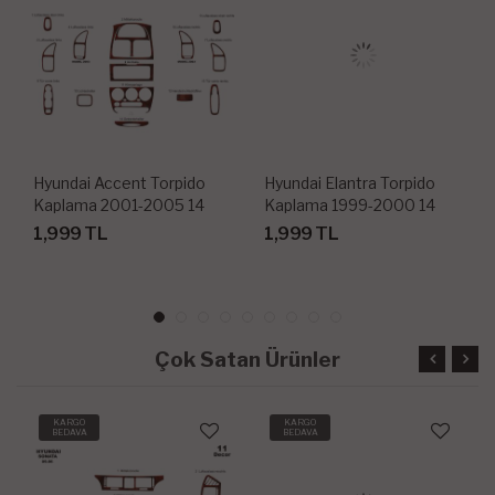
Hyundai Accent Torpido
Hyundai Elantra Torpido
Kaplama 2001-2005 14
Kaplama 1999-2000 14
Parça
Parça
1,999 TL
1,999 TL
Çok Satan Ürünler
KARGO
KARGO
BEDAVA
BEDAVA