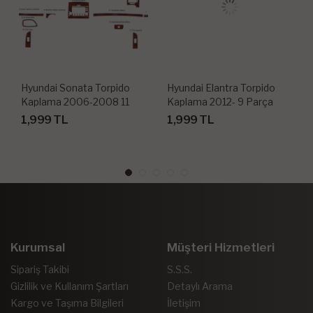
Hyundai Sonata Torpido
Hyundai Elantra Torpido
Kaplama 2006-2008 11
Kaplama 2012- 9 Parça
Parça
1,999 TL
1,999 TL
Kurumsal
Müşteri Hizmetleri
Sipariş Takibi
S.S.S.
Gizlilik ve Kullanım Şartları
Detaylı Arama
Kargo ve Taşıma Bilgileri
İletişim