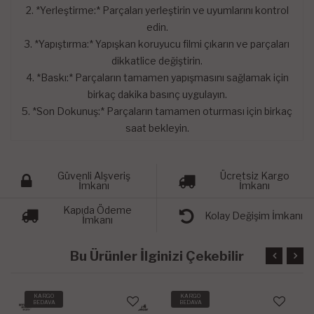
2. *Yerleştirme:* Parçaları yerleştirin ve uyumlarını kontrol
edin.
3. *Yapıştırma:* Yapışkan koruyucu filmi çıkarın ve parçaları
dikkatlice değiştirin.
4. *Baskı:* Parçaların tamamen yapışmasını sağlamak için
birkaç dakika basınç uygulayın.
5. *Son Dokunuş:* Parçaların tamamen oturması için birkaç
saat bekleyin.
Güvenli Alşveriş
Ücretsiz Kargo
İmkanı
İmkanı
Kapıda Ödeme
Kolay Değişim İmkanı
İmkanı
Bu Ürünler İlginizi Çekebilir
KARGO
KARGO
BEDAVA
BEDAVA